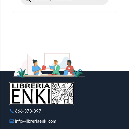
666-373-397
info@libreriaenki.com