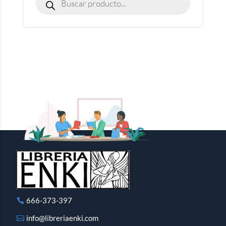
666-373-397
info@libreriaenki.com