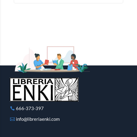
666-373-397
info@libreriaenki.com