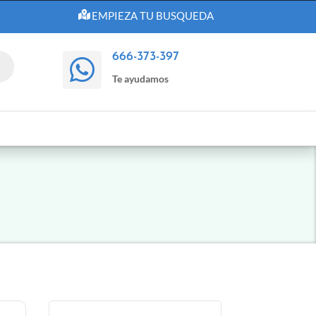
EMPIEZA TU BUSQUEDA
666-373-397

Te ayudamos