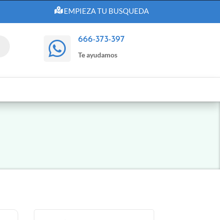
EMPIEZA TU BUSQUEDA
666-373-397

Te ayudamos