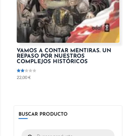
VAMOS A CONTAR MENTIRAS. UN
REPASO POR NUESTROS
COMPLEJOS HISTÓRICOS
Valo
22,00
€
rado
con
2.00
de 5
BUSCAR PRODUCTO