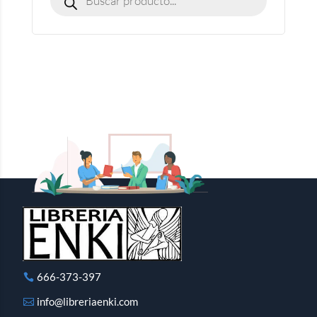
666-373-397
info@libreriaenki.com