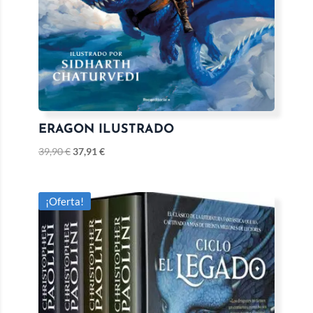
ERAGON ILUSTRADO
39,90
€
37,91
€
¡Oferta!