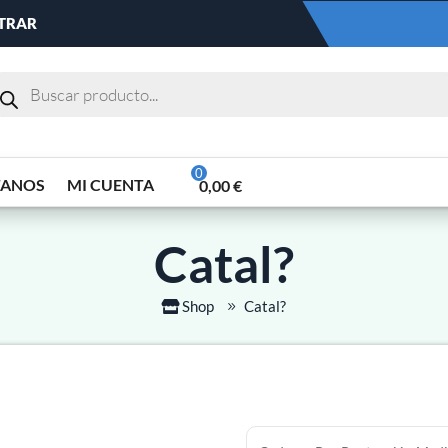
NTRAR
TANOS
MI CUENTA
0,00
€
Catal?
Shop
Catal?