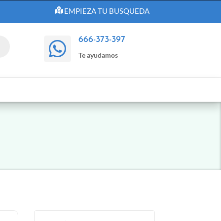
EMPIEZA TU BUSQUEDA
666-373-397

Te ayudamos