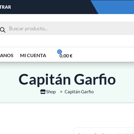
NTRAR
TANOS
MI CUENTA
0,00
€
Capitán Garfio
Shop
Capitán Garfio