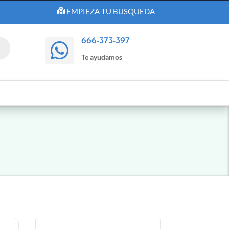
EMPIEZA TU BUSQUEDA
666-373-397

Te ayudamos