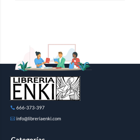
666-373-397
info@libreriaenki.com
Categorías