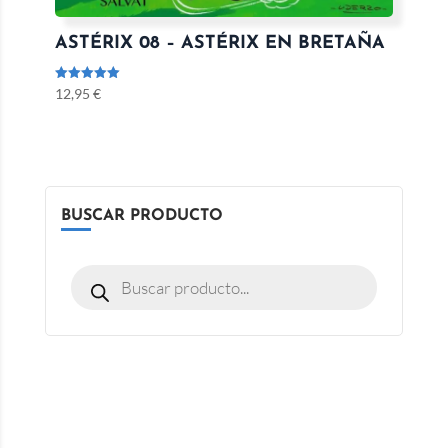
ASTÉRIX 08 – ASTÉRIX EN BRETAÑA
Valorado
12,95
€
con
5.00
de 5
BUSCAR PRODUCTO