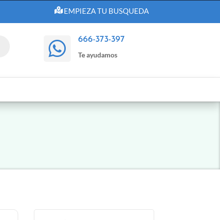
EMPIEZA TU BUSQUEDA
666-373-397

Te ayudamos