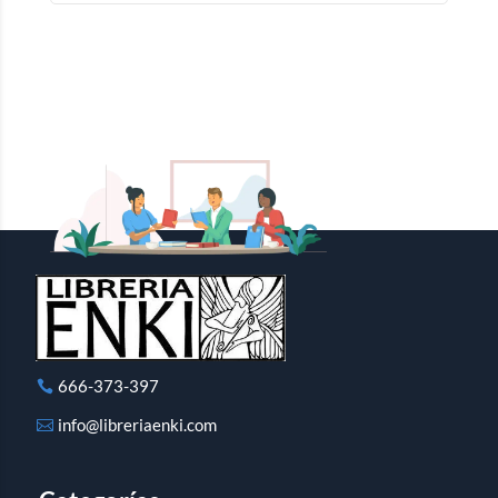
666-373-397
info@libreriaenki.com