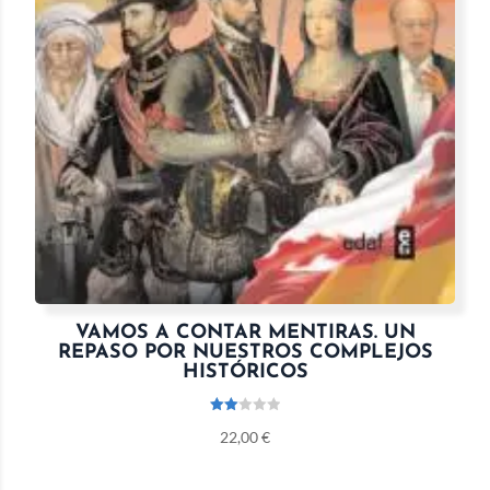
VAMOS A CONTAR MENTIRAS. UN
REPASO POR NUESTROS COMPLEJOS
HISTÓRICOS
Valo
22,00
€
rado
con
2.00
de 5