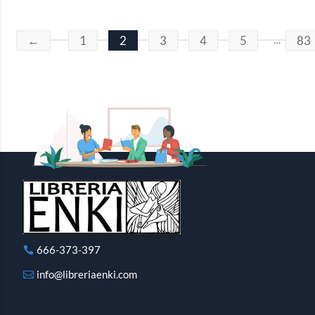
←
1
2
3
4
5
83
…
666-373-397
info@libreriaenki.com