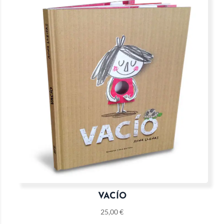
VACÍO
25,00
€